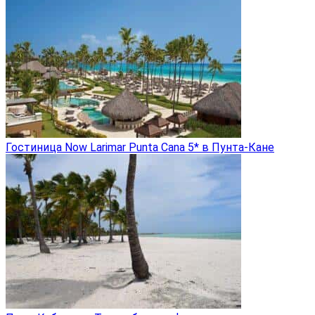
Гостиница Now Larimar Punta Cana 5* в Пунта-Кане