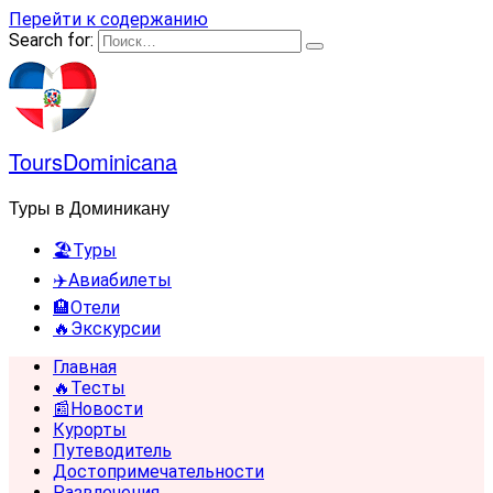
Перейти к содержанию
Search for:
ToursDominicana
Туры в Доминикану
🏖️Туры
✈️Авиабилеты
🏨Отели
🔥Экскурсии
Главная
🔥Тесты
📰Новости
Курорты
Путеводитель
Достопримечательности
Развлечения