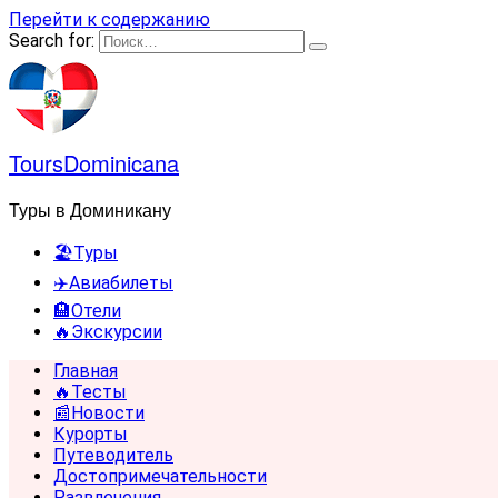
Перейти к содержанию
Search for:
ToursDominicana
Туры в Доминикану
🏖️Туры
✈️Авиабилеты
🏨Отели
🔥Экскурсии
Главная
🔥Тесты
📰Новости
Курорты
Путеводитель
Достопримечательности
Развлечения