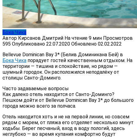
Бока Чика
Автор
Кирсанов Дмитрий
На чтение
9 мин
Просмотров
595
Опубликовано
22.07.2020
Обновлено
02.02.2022
Bellevue Dominican Bay 3* (Белив Доминикана Бей) в
Бока Чика
порадует гостей качественным отдыхом. На
территории — тишина и спокойствие, но рядом —
шумный городок. Он расположился неподалёку от
столицы Санто-Доминго.
Часто задаваемые вопросы
Как далеко отель находится от Санто-Доминго?
Пешком дойти от Bellevue Dominican Bay 3* до большого
города можно всего за полчаса.
Отель находится хоть и не на первой линии, но совсем
рядом с морем, от пляжа его отделяет несколько минут
ходьбы. Берег песчаный, вход в воду пологий, здесь
неглубоко — во время купания комфортно будут