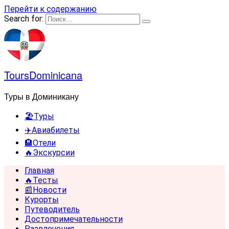
Перейти к содержанию
Search for:
ToursDominicana
Туры в Доминикану
🏖️Туры
✈️Авиабилеты
🏨Отели
🔥Экскурсии
Главная
🔥Тесты
📰Новости
Курорты
Путеводитель
Достопримечательности
Развлечения