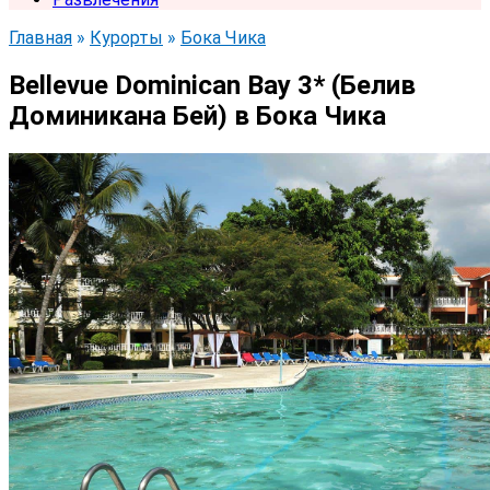
Главная
»
Курорты
»
Бока Чика
Bellevue Dominican Bay 3* (Белив
Доминикана Бей) в Бока Чика