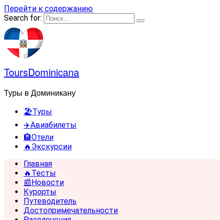
Перейти к содержанию
Search for:
ToursDominicana
Туры в Доминикану
🏖️Туры
✈️Авиабилеты
🏨Отели
🔥Экскурсии
Главная
🔥Тесты
📰Новости
Курорты
Путеводитель
Достопримечательности
Развлечения