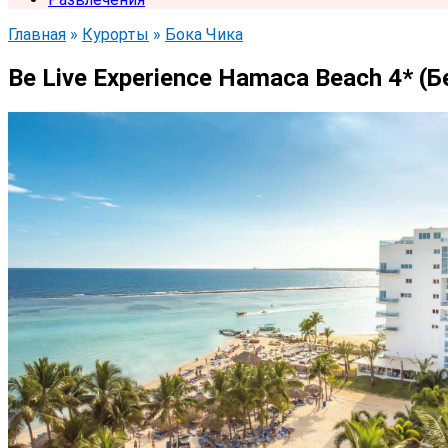
Главная
»
Курорты
»
Бока Чика
Be Live Experience Hamaca Beach 4* (