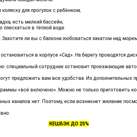
коляску для прогулок с ребёнком;
адка, есть мелкий бассейн;
 плескаться в тёплой воде.
. Захотите ли вы с балкона любоваться закатом над море
остановиться в корпусе «Сад». На берегу проводятся диск
асно: специальный сотрудник остановит проезжающие авт
ы могут предложить вам все удобства. Из дополнительны
раммы «всё включено». Можно не только приготовить кофе
ычных каналов нет. Поэтому, если возникнет желание пос
вно.
КЕШБЭК ДО 25%