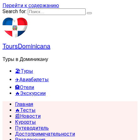
Перейти к содержанию
Search for:
ToursDominicana
Туры в Доминикану
🏖️Туры
✈️Авиабилеты
🏨Отели
🔥Экскурсии
Главная
🔥Тесты
📰Новости
Курорты
Путеводитель
Достопримечательности
Развлечения