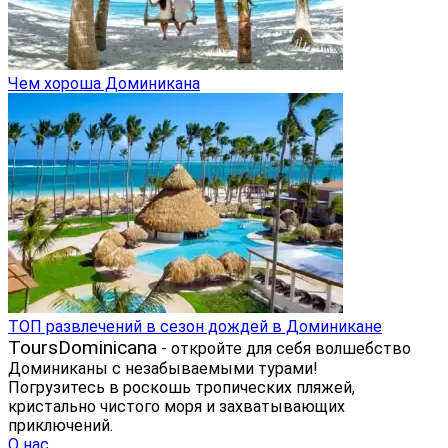
Чем хороша Доминикана
ТОП развлечений в сезон дождей в Доминикане
ToursDominicana
- откройте для себя волшебство
Доминиканы с незабываемыми турами!
Погрузитесь в роскошь тропических пляжей,
кристально чистого моря и захватывающих
приключений.
О нас