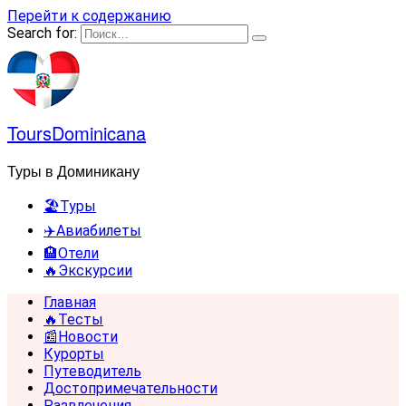
Перейти к содержанию
Search for:
ToursDominicana
Туры в Доминикану
🏖️Туры
✈️Авиабилеты
🏨Отели
🔥Экскурсии
Главная
🔥Тесты
📰Новости
Курорты
Путеводитель
Достопримечательности
Развлечения