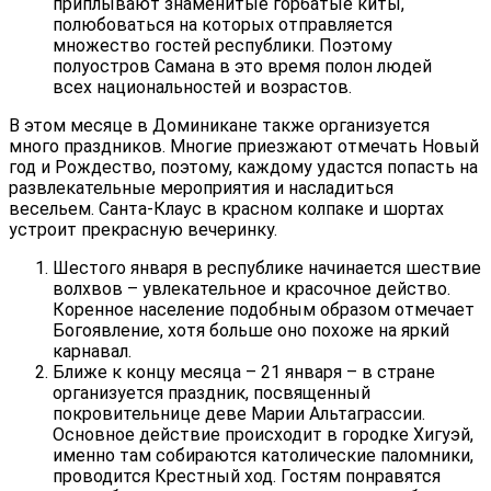
приплывают знаменитые горбатые киты,
полюбоваться на которых отправляется
множество гостей республики. Поэтому
полуостров Самана в это время полон людей
всех национальностей и возрастов.
В этом месяце в Доминикане также организуется
много праздников. Многие приезжают отмечать Новый
год и Рождество, поэтому, каждому удастся попасть на
развлекательные мероприятия и насладиться
весельем. Санта-Клаус в красном колпаке и шортах
устроит прекрасную вечеринку.
Шестого января в республике начинается шествие
волхвов – увлекательное и красочное действо.
Коренное население подобным образом отмечает
Богоявление, хотя больше оно похоже на яркий
карнавал.
Ближе к концу месяца – 21 января – в стране
организуется праздник, посвященный
покровительнице деве Марии Альтаграссии.
Основное действие происходит в городке Хигуэй,
именно там собираются католические паломники,
проводится Крестный ход. Гостям понравятся