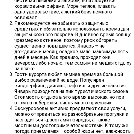
чистыми пляжами и загаром, но и любуются
коралловыми рифами. Море теплое, плавать –
одно удовольствие, а легкий бриз немного
освежает.
Рекомендуется не забывать о защитных
средствах и обязательно использовать крема для
защиты кожного покрова. В дневное время солнце
чрезмерно активное, поэтому риск обгореть
существенно повышается. Январь – не
дождливый месяц, осадков мало, максимум пять
дней в месяце. Как правило, проходят они
вечером, либо ночью, тем самым не мешая отдыху
на пляже.
Гости курорта любят зимнее время за большой
выбор развлечений на воде. Популярен
виндсерфинг, дайвинг, рафтинг и другие занятия.
Январь приходится на пик туристического сезона.
Стоимость отдыха в это время высокая, но при
этом на побережье очень много приезжих.
Экскурсоводы активно предлагают свои услуги,
можно отправиться на разнообразные прогулки и
насладиться красотами природы, а также
местными достопримечательностями. К тому же
погода приемлемая – особой жары нет, влажность