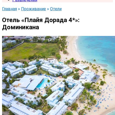
Главная
»
Проживание
»
Отели
Отель «Плайя Дорада 4*»:
Доминикана