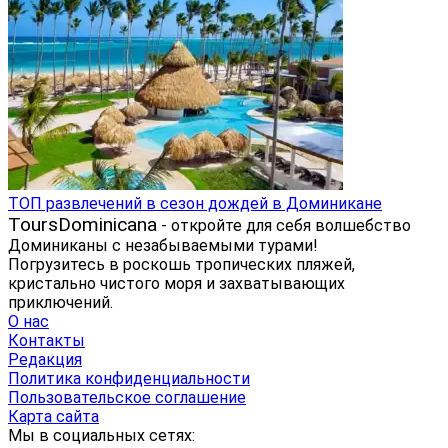
ТОП развлечений в сезон дождей в Доминикане
ToursDominicana
- откройте для себя волшебство
Доминиканы с незабываемыми турами!
Погрузитесь в роскошь тропических пляжей,
кристально чистого моря и захватывающих
приключений.
О нас
Контакты
Редакция
Политика конфиденциальности
Пользовательское соглашение
Карта сайта
Мы в социальных сетях: