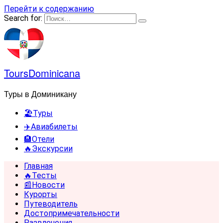
Перейти к содержанию
Search for:
ToursDominicana
Туры в Доминикану
🏖️Туры
✈️Авиабилеты
🏨Отели
🔥Экскурсии
Главная
🔥Тесты
📰Новости
Курорты
Путеводитель
Достопримечательности
Развлечения