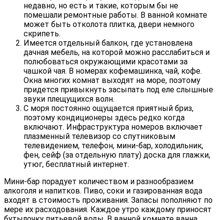
недавно, но есть и такие, которым бы не
помешали ремонтные работы. В ванной комнате
может быть отколота плитка, двери немного
скрипеть.
Имеется отдельный балкон, где установлена
дачная мебель, на которой можно расслабиться и
полюбоваться окружающими красотами за
чашкой чая. В номерах кофемашинка, чай, кофе.
Окна многих комнат выходят на море, поэтому
придется привыкнуть засыпать под еле слышные
звуки плещущихся волн.
С моря постоянно ощущается приятный бриз,
поэтому кондиционеры здесь редко когда
включают. Инфраструктура номеров включает
плазменный телевизор со спутниковым
телевидением, телефон, мини-бар, холодильник,
фен, сейф (за отдельную плату) доска для глажки,
утюг, бесплатный интернет.
Мини-бар порадует количеством и разнообразием
алкоголя и напитков. Пиво, соки и газированная вода
входят в стоимость проживания. Запасы пополняют по
мере их расходования. Каждое утро каждому приносят
бутылочку питьевой воды. В ванной комнате ванна,