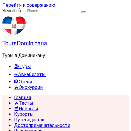
Перейти к содержанию
Search for:
ToursDominicana
Туры в Доминикану
🏖️Туры
✈️Авиабилеты
🏨Отели
🔥Экскурсии
Главная
🔥Тесты
📰Новости
Курорты
Путеводитель
Достопримечательности
Развлечения