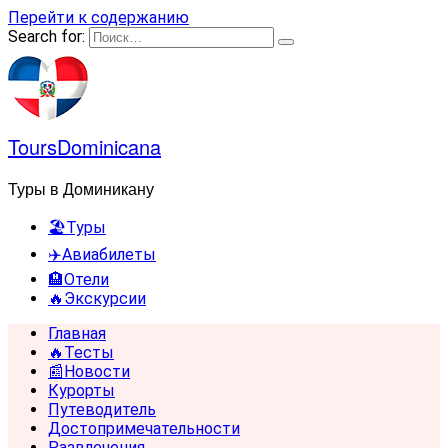
Перейти к содержанию
Search for:
ToursDominicana
Туры в Доминикану
🏖️Туры
✈️Авиабилеты
🏨Отели
🔥Экскурсии
Главная
🔥Тесты
📰Новости
Курорты
Путеводитель
Достопримечательности
Развлечения