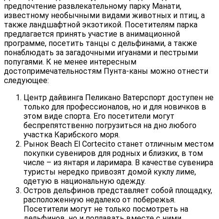
предпочтение развлекательному парку Манати,
известному необычными видами животных и птиц, а
также ландшафтной экзотикой. Посетителям парка
предлагается принять участие в анимационной
программе, посетить танцы с дельфинами, а также
понаблюдать за загадочными игуанами и пестрыми
попугаями. К не менее интересным
достопримечательностям Пунта-каны можно отнести
следующее:
Центр дайвинга Пеликано Ватерспорт доступен не
только для профессионалов, но и для новичков в
этом виде спорта. Его посетители могут
беспрепятственно погрузиться на дно любого
участка Карибского моря.
Рынок Beach El Cortecito станет отличным местом
покупки сувениров для родных и близких, в том
числе – из янтаря и ларимара. В качестве сувенира
туристы нередко привозят домой куклу лиме,
одетую в национальную одежду.
Остров дельфинов представляет собой площадку,
расположенную недалеко от побережья.
Посетители могут не только посмотреть на
дельфинов, но и поплавать вместе с ними.