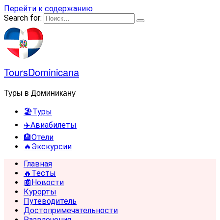
Перейти к содержанию
Search for:
ToursDominicana
Туры в Доминикану
🏖️Туры
✈️Авиабилеты
🏨Отели
🔥Экскурсии
Главная
🔥Тесты
📰Новости
Курорты
Путеводитель
Достопримечательности
Развлечения