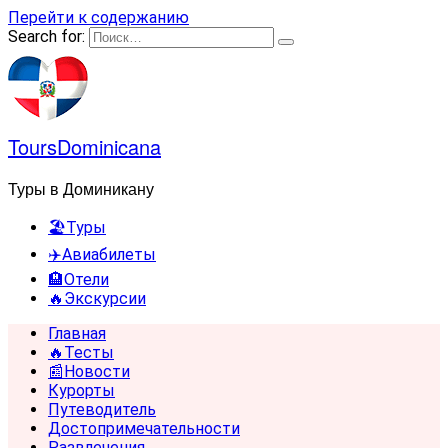
Перейти к содержанию
Search for:
ToursDominicana
Туры в Доминикану
🏖️Туры
✈️Авиабилеты
🏨Отели
🔥Экскурсии
Главная
🔥Тесты
📰Новости
Курорты
Путеводитель
Достопримечательности
Развлечения